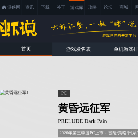
游侠网
资讯
下载
补丁
攻略
论坛
商城
游戏库
首页
游戏发售表
单机游戏
PC
黄昏远征军
PRELUDE Dark Pain
2026年第三季度PC上市
-
冒险/策略/日系