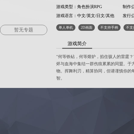
游戏类型：角色扮演RPG
制作公
游戏语言：
中文/英文/日文/其他
发行公司
单人单机
2D画面
不支持手柄
不支
暂无专题
游戏简介
“何等铁砧，何等熔炉，掐住骇人的雷霆？
烬与血海中集结一群伤痕累累的同盟。于
物。挥舞利刃，精算协同，但请谨慎你的
智。