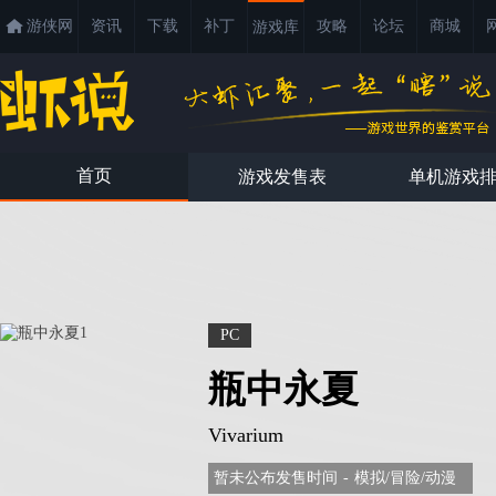
游侠网
资讯
下载
补丁
攻略
论坛
商城
游戏库
首页
游戏发售表
单机游戏
PC
瓶中永夏
Vivarium
暂未公布发售时间
-
模拟/冒险/动漫