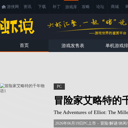
游侠网
资讯
下载
补丁
攻略
论坛
商城
游戏库
首页
游戏发售表
单机游戏
PC
冒险家艾略特的
The Adventures of Elliot: The Mill
2026年06月19日PC上市
-
冒险/解谜/休闲