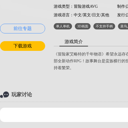
游戏类型：冒险游戏AVG
制作公司
游戏语言：
中文/英文/日文/其他
发行
单人单机
3D画面
不支持手柄
菜鸟
前往专题
游戏简介
下载游戏
《冒险家艾略特的千年物语》希望永远存在于
部全新动作RPG！故事舞台是蛮族横行的
持着繁荣。
玩家讨论