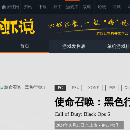
游侠网
资讯
下载
补丁
攻略
论坛
商城
游戏库
首页
游戏发售表
单机游戏
PC
PS4
XONE
PS5
Xb
使命召唤：黑色行
Call of Duty: Black Ops 6
2024年10月25日PC上市
-
射击/动作