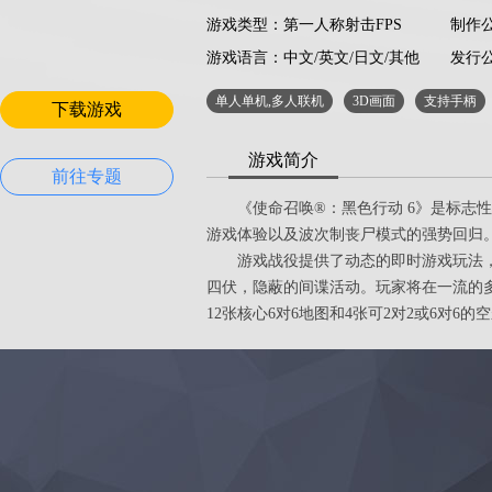
游戏类型：第一人称射击FPS
制作公司：
游戏语言：
中文/英文/日文/其他
Activi
发行公司
单人单机,多人联机
3D画面
支持手柄
下载游戏
游戏简介
前往专题
《使命召唤®：黑色行动 6》是标志性
游戏体验以及波次制丧尸模式的强势回归
游戏战役提供了动态的即时游戏玩法，
四伏，隐蔽的间谍活动。玩家将在一流的
12张核心6对6地图和4张可2对2或6对6的