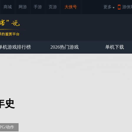
商城
网游
手游
页游
大侠号
更多
游侠
单机游戏排行榜
2026热门游戏
单机下载
年史
PG/动作