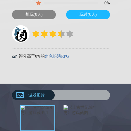
0%
想玩(0人)
玩过(0人)
评分高于0%的
角色扮演RPG
游戏图片