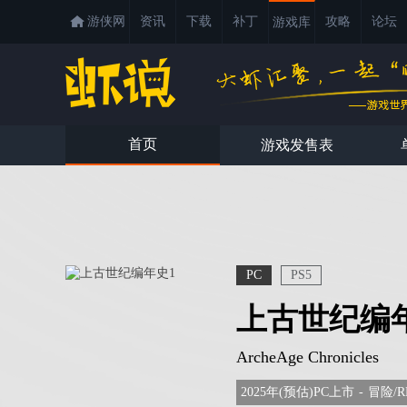
游侠网
资讯
下载
补丁
攻略
论坛
游戏库
首页
游戏发售表
PC
PS5
上古世纪编
ArcheAge Chronicles
2025年(预估)PC上市
-
冒险/R