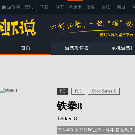
游侠网
资讯
下载
补丁
攻略
论坛
商城
游戏库
首页
游戏发售表
单机游戏
PC
PS5
Xbox Series X
铁拳8
Tekken 8
2024年01月26日PC上市
-
格斗/横版/动作