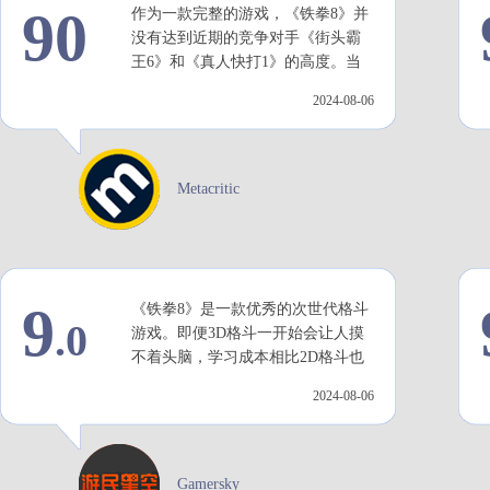
90
作为一款完整的游戏，《铁拳8》并
没有达到近期的竞争对手《街头霸
王6》和《真人快打1》的高度。当
游戏开始时，你会利用开场释放华
2024-08-06
丽的招式，这仍然是一种非常熟悉
的1v1体验。但它仍然搭建了一个有
趣的舞台，可以测试你与朋友和对
手的勇气。
Metacritic
9
《铁拳8》是一款优秀的次世代格斗
.0
游戏。即便3D格斗一开始会让人摸
不着头脑，学习成本相比2D格斗也
更高，但其出色的综合素质，总会
2024-08-06
给予你相应的回馈。
Gamersky