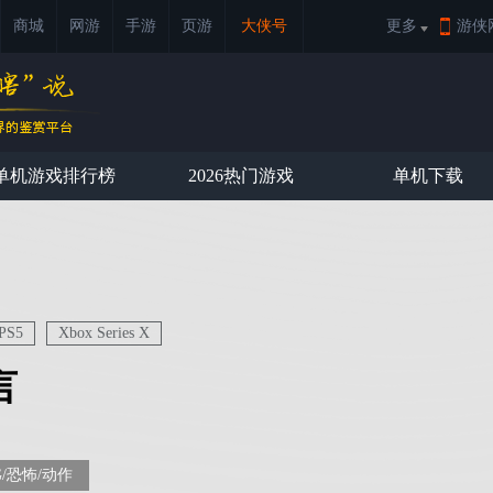
商城
网游
手游
页游
大侠号
更多
游侠
单机游戏排行榜
2026热门游戏
单机下载
PS5
Xbox Series X
言
G/恐怖/动作