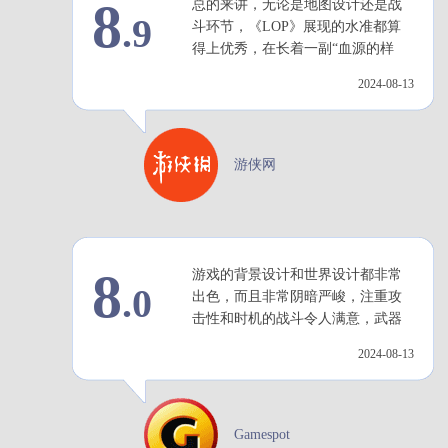
8
总的来讲，无论是地图设计还是战
.9
斗环节，《LOP》展现的水准都算
得上优秀，在长着一副“血源的样
子”的前提下，它在战斗系统等方面
2024-08-13
的巨大改动却让它很大程度上摆脱
了“血源代餐”这个定义，反而拥有不
少属于自己的特色。
游侠网
8
游戏的背景设计和世界设计都非常
.0
出色，而且非常阴暗严峻，注重攻
击性和时机的战斗令人满意，武器
组装系统保证了多样性并鼓励玩家
2024-08-13
尝试，在难度上实现了强有力的渐
进平衡。
Gamespot