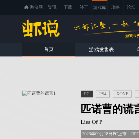
游侠网
资讯
下载
补丁
攻略
论坛
游戏库
首页
游戏发售表
PC
PS4
XONE
匹诺曹的谎
Lies Of P
2023年09月18日PC上市
-
RP