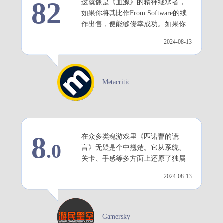
82
这就像是《血源》的精神继承者，
如果你将其比作From Software的续
作出售，便能够侥幸成功。如果你
是魂类游戏的粉丝，并且想要在游
2024-08-13
戏生涯中增加一些奖励难度，那么
你一定要看看《匹诺曹的谎言》。
Metacritic
8
在众多类魂游戏里《匹诺曹的谎
.0
言》无疑是个中翘楚。它从系统、
关卡、手感等多方面上还原了独属
于《黑暗之魂》系列的经典体验，
2024-08-13
在此基础上，又用武器拆装、义
手、天赋等机制为游戏带来了大量
的创新与改变。
Gamersky