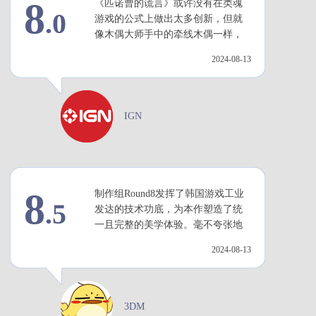
8
《匹诺曹的谎言》或许没有在类魂
.0
言》新预告片介绍游戏故
游戏的公式上做出太多创新，但就
事...
像木偶大师手中的牵线木偶一样，
2023-09-10
在这个美妙的黑暗奇幻舞台上，它
2024-08-13
极其出色地扮演了自己的角色。
【游侠网】《匹诺曹的谎
言》7分钟试玩演示...
2023-09-01
IGN
【游侠网】《匹诺曹的谎
言》科隆展IGN试玩演示...
2023-08-26
8
制作组Round8发挥了韩国游戏工业
.5
发达的技术功底，为本作塑造了统
【游侠网】《匹诺曹的谎
一且完整的美学体验。毫不夸张地
言》2023科隆展预告片...
说，《匹诺曹的谎言》很可能会是
2024-08-13
你在FromSoftware的作品之外，见过
2023-08-19
最赏心悦目且优化最好的类“魂”游
戏。
【游侠网】《匹诺曹的谎
言》血源诅咒MOD演示...
3DM