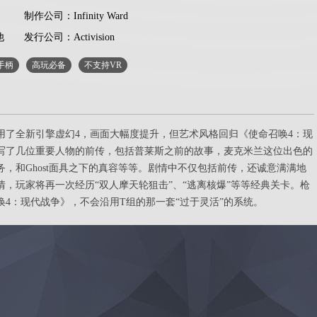
制作公司：Infinity Ward
他
发行公司：Activision
手柄
高玩必备
不支持VR
了全新引擎虚幻4，画面大幅度提升，但艺术风格回归《使命召唤4：现
写了几位重要人物的前传，包括普莱斯之前的故事，麦克米兰这位出色的
，和Ghost面具之下的真容等等。剧情中不仅包括前传，还诚意满满地
，玩家将再一次经历“双人摩天轮狙击”、“逃离核爆”等等经典关卡。枪
4：现代战争》，不会沿用T组的那一套“过于灵活”的系统。