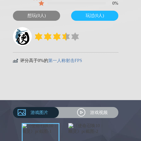
0%
想玩(0人)
玩过(0人)
评分高于0%的
第一人称射击FPS
游戏图片
游戏视频