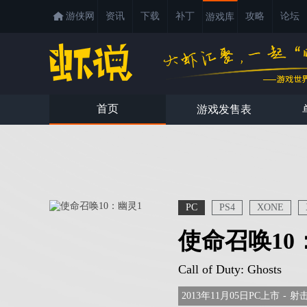
游侠网
资讯
下载
补丁
攻略
论坛
游戏库
首页
游戏发售表
PC
PS4
XONE
使命召唤10
Call of Duty: Ghosts
2013年11月05日PC上市
-
射击