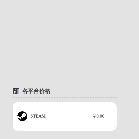
《使命召唤10：幽灵》史努
比狗狗多人语音DLC预告
片...
2014-04-16
《使命召唤10》新预告 普
莱斯队长大战马卡洛夫...
2014-04-10
《使命召唤10：幽灵》灭
绝”DLC第二章预告...
各平台价格
2014-04-02
黑桐谷歌【CODGHOST中
文字幕视频攻略解说】06联
STEAM
￥0.00
邦...
2014-02-11
黑桐谷歌【CODGHOST中