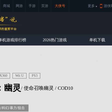
商城
网游
手游
页游
大侠号
更多
游侠
单机游戏排行榜
2026热门游戏
单机下载
X360
Wii U
PS3
：幽灵
/ 使命召唤幽灵 / COD10
/科幻/暴力/狙击